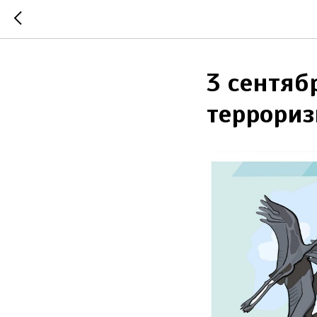
3 сентяб
террори