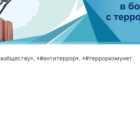
аобществу», «#антитеррор», «#терроризмунет.