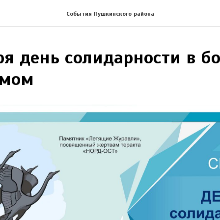
События Пушкинского района
ря день солидарности в бо
змом