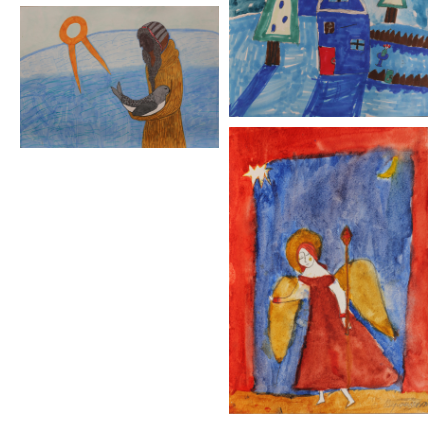
Структура
Youtube
Документы
Telegram
Max
Наверх ↑
Решаем вместе