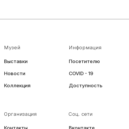
Сложности с получением
«Пушкинской карты» или
приобретением билетов?
Знаете, как улучшить
работу учреждений
культуры?
Напишите — решим!
Написать
Политика конфиденциальности
© 2022 Государственный музей «Царскосельская коллекция»