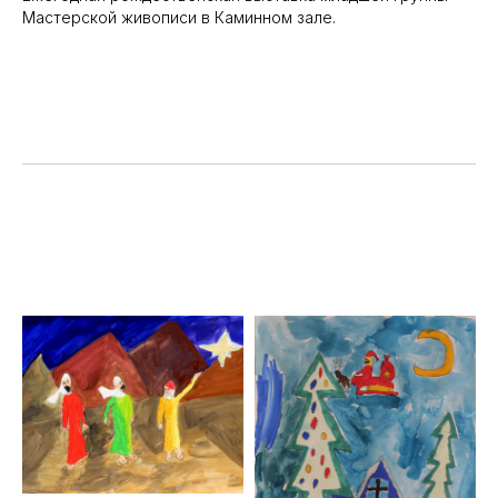
Мастерской живописи в Каминном зале.
Музей
Информация
Выставки
Посетителю
Новости
COVID - 19
Коллекция
Доступность
Организация
Соц. сети
Контакты
Вконтакте