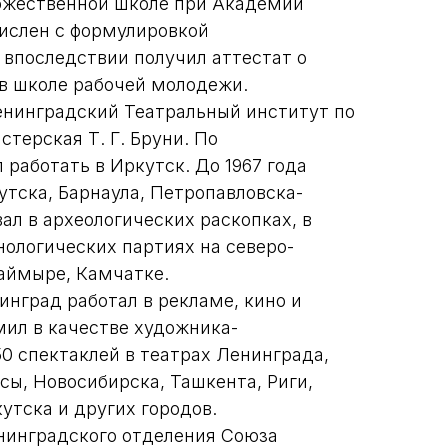
ожественной школе при Академии
числен с формулировкой
 впоследствии получил аттестат о
в школе рабочей молодежи.
Ленинградский Театральный институт по
стерская Т. Г. Бруни. По
работать в Иркутск. До 1967 года
утска, Барнаула, Петропавловска-
ал в археологических раскопках, в
нологических партиях на северо-
Таймыре, Камчатке.
инград работал в рекламе, кино и
мил в качестве художника-
0 спектаклей в театрах Ленинграда,
сы, Новосибирска, Ташкента, Риги,
кутска и других городов.
енинградского отделения Союза