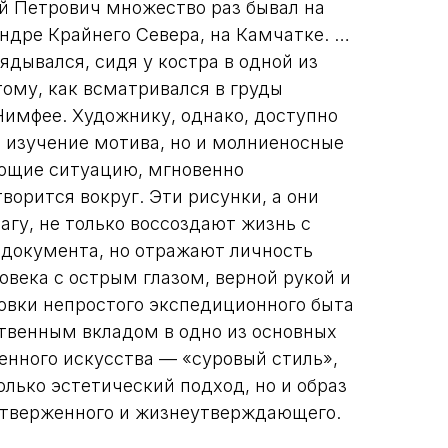
ий Петрович множество раз бывал на
ундре Крайнего Севера, на Камчатке. …
лядывался, сидя у костра в одной из
тому, как всматривался в груды
Нимфее. Художнику, однако, доступно
е изучение мотива, но и молниеносные
ющие ситуацию, мгновенно
ворится вокруг. Эти рисунки, а они
агу, не только воссоздают жизнь с
 документа, но отражают личность
овека с острым глазом, верной рукой и
овки непростого экспедиционного быта
твенным вкладом в одно из основных
енного искусства — «суровый стиль»,
олько эстетический подход, но и образ
отверженного и жизнеутверждающего.