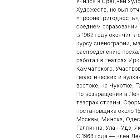
Учился в Средней худ
Художеств, но был от
«профнепригодность»,
среднем образовании 
В 1962 году окончил 
курсу сценографии, ма
распределению поехал 
работал в театрах Ирк
Камчатского. Участвов
геологических и вулка
востоке, на Чукотке, 
По возвращении в Лен
театрах страны. Офор
постановщика около 15
Москвы, Минска, Одес
Таллинна, Улан-Удэ, Я
С 1968 года — член Л