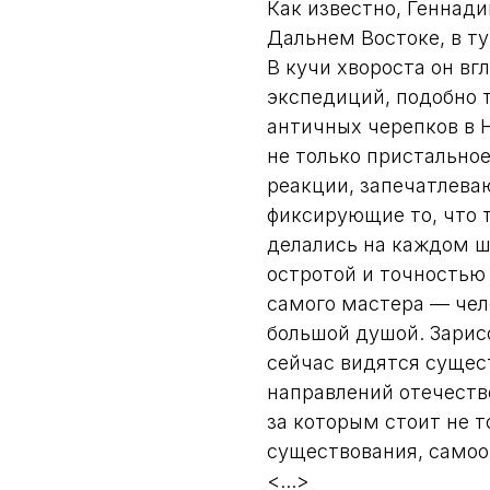
Как известно, Геннад
Дальнем Востоке, в т
В кучи хвороста он вг
экспедиций, подобно 
античных черепков в 
не только пристально
реакции, запечатлева
фиксирующие то, что т
делались на каждом ш
остротой и точностью
самого мастера — чел
большой душой. Зарис
сейчас видятся сущес
направлений отечеств
за которым стоит не т
существования, само
<...>