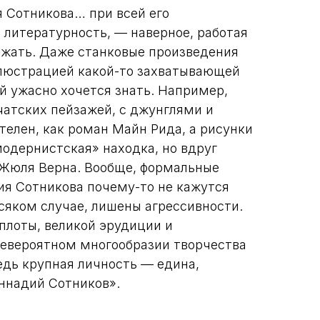
я Сотникова… при всей его
 литературность, — наверное, работая
бежать. Даже станковые произведения
люстрацией какой-то захватывающей
й ужасно хочется знать. Например,
атских пейзажей, с джунглями и
телен, как роман Майн Рида, а рисунки
модернистская» находка, но вдруг
 Жюля Верна. Вообще, формальные
я Сотникова почему-то не кажутся
сяком случае, лишены агрессивности.
плоты, великой эрудиции и
невероятном многообразии творчества
едь крупная личность — едина,
еннадий Сотников».