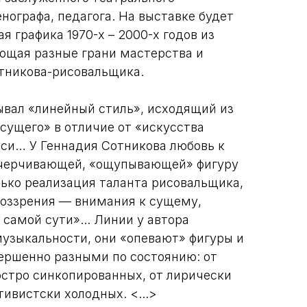
нографа, педагога. На выставке будет
я графика 1970-х – 2000-х годов из
ющая разные грани мастерства и
тникова-рисовальщика.
ывал «линейный стиль», исходящий из
сущего» в отличие от «искусства
си… У Геннадия Сотникова любовь к
 очерчивающей, «ощупывающей» фигуру
лько реализация таланта рисовальщика,
оззрения — внимания к сущему,
самой сути»... Линии у автора
узыкальности, они «опевают» фигуры и
ершенно разными по состоянию: от
стро синкопированных, от лирически
ивистски холодных. <...>