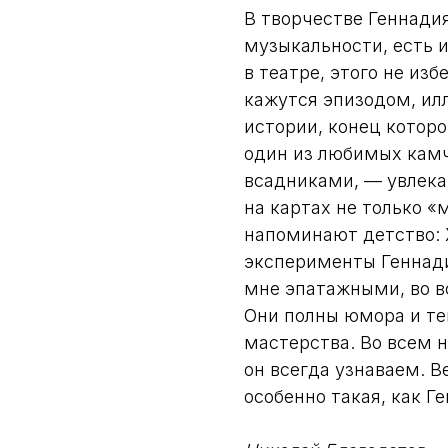
В творчестве Геннади
музыкальности, есть и
в театре, этого не из
кажутся эпизодом, ил
истории, конец которо
один из любимых камч
всадниками, — увлека
на картах не только «
напоминают детство:
эксперименты Геннади
мне эпатажными, во в
Они полны юмора и те
мастерства. Во всем 
он всегда узнаваем. В
особенно такая, как Г