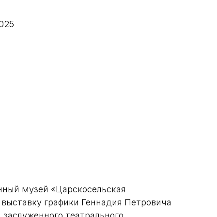
025
нный музей «Царскосельская
 выставку графики Геннадия Петровича
, заслуженного театрального