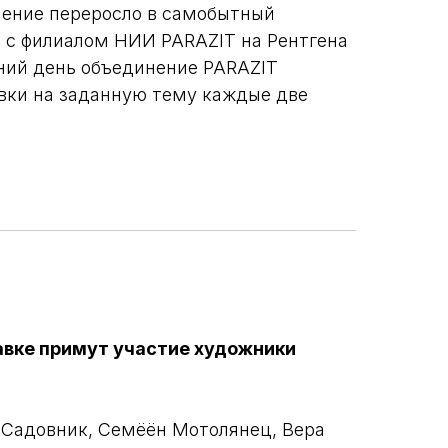
нение переросло в самобытный
 с филиалом НИИ PARAZIT на Рентгена
шний день объединение PARAZIT
вки на заданную тему каждые две
авке примут участие художники
 Садовник, Семёён Мотолянец, Вера