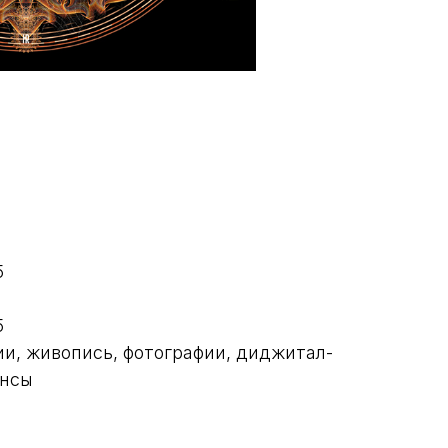
5
5
и, живопись, фотографии, диджитал-
ансы