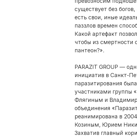
превозносим подноше
существует без богов,
есть свои, иные идеал
паззлов времен спосо
Какой артефакт позво
чтобы из смертности 
пантеон?».
PARAZIT GROUP — одна
инициатив в Санкт-Пе
паразитирования была
участниками группы 
Флягиным и Владимир
объединения «Паразит»
реанимирована в 200
Козиным, Юрием Ник
Захватив главный кори