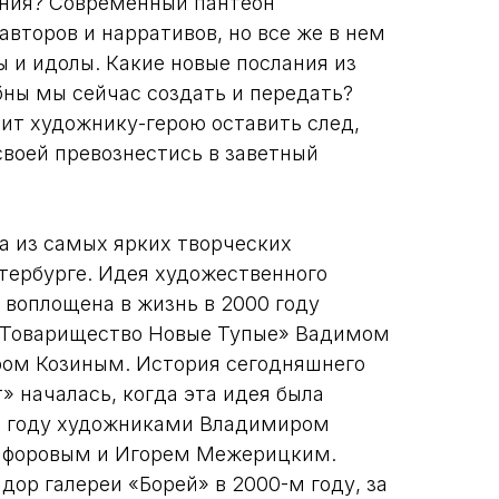
ния? Современный пантеон
 авторов и нарративов, но все же в нем
ы и идолы. Какие новые послания из
бны мы сейчас создать и передать?
лит художнику-герою оставить след,
своей превознестись в заветный
 из самых ярких творческих
тербурге. Идея художественного
 воплощена в жизнь в 2000 году
«Товарищество Новые Тупые» Вадимом
ом Козиным. История сегодняшнего
 началась, когда эта идея была
4 году художниками Владимиром
ифоровым и Игорем Межерицким.
дор галереи «Борей» в 2000-м году, за