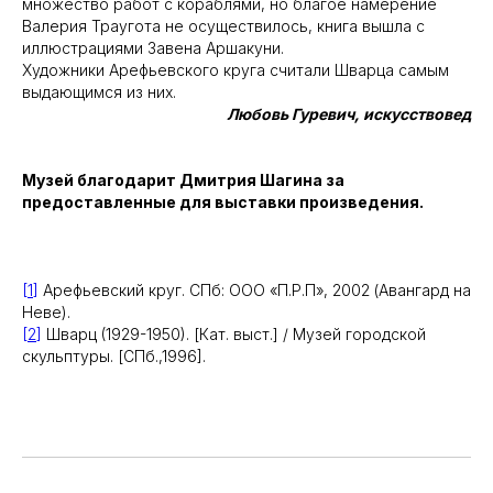
множество работ с кораблями, но благое намерение
Организация
Соц. сети
Валерия Траугота не осуществилось, книга вышла с
иллюстрациями Завена Аршакуни.
Контакты
Вконтакте
Художники Арефьевского круга считали Шварца самым
Структура
Youtube
выдающимся из них.
Любовь Гуревич, искусствовед
Документы
Telegram
Max
Музей благодарит Дмитрия Шагина за
предоставленные для выставки произведения.
Наверх ↑
[1]
Арефьевский круг. СПб: ООО «П.Р.П», 2002 (Авангард на
Неве).
Решаем вместе
[2]
Шварц (1929-1950). [Кат. выст.] / Музей городской
скульптуры. [СПб.,1996].