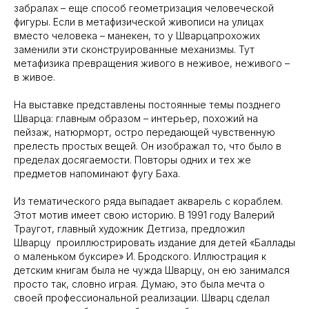
забралах – еще способ геометризация человеческой
фигуры. Если в метафизической живописи на улицах
вместо человека – манекен, то у Шварцапрохожих
заменили эти сконструированные механизмы. Тут
метафизика превращения живого в неживое, неживого –
в живое.
На выставке представлены постоянные темы позднего
Шварца: главным образом – интерьер, похожий на
пейзаж, натюрморт, остро передающей чувственную
прелесть простых вещей. Он изображал то, что было в
пределах досягаемости. Повторы одних и тех же
предметов напоминают фугу Баха.
Из тематического ряда выпадает акварель с кораблем.
Музей
Информация
Этот мотив имеет свою историю. В 1991 году Валерий
Выставки
Посетителю
Траугот, главный художник Детгиза, предложил
Шварцу проиллюстрировать издание для детей «Баллады
Новости
COVID - 19
о маленьком буксире» И. Бродского. Иллюстрация к
Коллекция
Доступность
детским книгам была не чужда Шварцу, он ею занимался
просто так, словно играя. Думаю, это была мечта о
своей профессиональной реализации. Шварц сделал