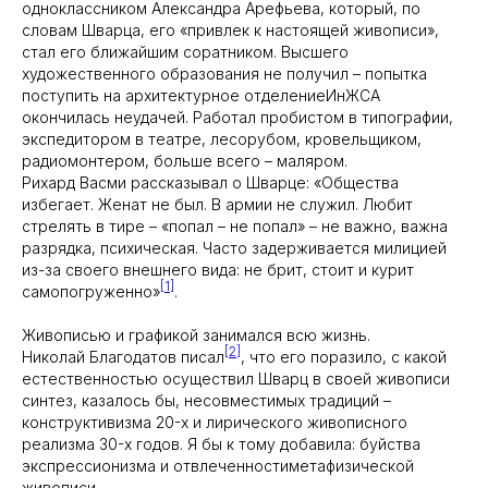
одноклассником Александра Арефьева, который, по
словам Шварца, его «привлек к настоящей живописи»,
стал его ближайшим соратником. Высшего
художественного образования не получил – попытка
поступить на архитектурное отделениеИнЖСА
окончилась неудачей. Работал пробистом в типографии,
экспедитором в театре, лесорубом, кровельщиком,
радиомонтером, больше всего – маляром.
Рихард Васми рассказывал о Шварце: «Общества
избегает. Женат не был. В армии не служил. Любит
стрелять в тире – «попал – не попал» – не важно, важна
разрядка, психическая. Часто задерживается милицией
из-за своего внешнего вида: не брит, стоит и курит
[1]
самопогруженно»
.
Живописью и графикой занимался всю жизнь.
[2]
Николай Благодатов писал
, что его поразило, с какой
естественностью осуществил Шварц в своей живописи
синтез, казалось бы, несовместимых традиций –
конструктивизма 20-х и лирического живописного
реализма 30-х годов. Я бы к тому добавила: буйства
экспрессионизма и отвлеченностиметафизической
живописи.