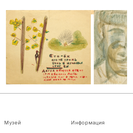
Сложности с получением
«Пушкинской карты» или
приобретением билетов?
Знаете, как улучшить
работу учреждений
культуры?
Напишите — решим!
Написать
Политика конфиденциальности