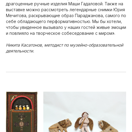
драгоценные ручные изделия Маши Гадаловой. Также на
«Пушкинской карты» или
выставке можно рассмотреть легендарные снимки Юрия
приобретением билетов?
Мечитова, раскрывающие образ Параджанова, самого по
Знаете, как улучшить
себе обладающего перформативностью. Мы бы хотели,
работу учреждений
чтобы увиденное вызывало у наших гостей живые эмоции
и повлияло на творческое собеседование с миром».
культуры?
Напишите — решим!
Никита Касатонов, методист по музейно-образовательной
деятельности.
Написать
Политика конфиденциальности
© 2022 Государственный музей «Царскосельская коллекция»