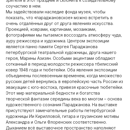
зрителя в этот праздник и склонить к созидательному
Max
соучастию в нем.
Мы задействовали наследие фонда музея, чтобы
показать, что «параджановское» можно встретить в
Наверх ↑
очень отдалённых друг от друга явлениях искусства.
Проекцией, коврами, картинами, мозаиками,
фотографиями мы пытаемся воссоздать атмосферу чуда,
ауру режиссера и художника. Центром экспозиции
является панно памяти Сергея Параджанова
петербургской театральной художницы, друга нашего
Решаем вместе
героя, Марины Азизян. Особыми акцентами обладают
сотканный в период молодости режиссера тбилисский
ковер 1948 года и тюбетейки. Оба явления экспозиции
объединены послевоенным временем, когда множество
русских детей вернулись в европейскую часть России из
эвакуации с юго-востока, привезя красочные тюбетейки.
Этот мир материальной бедности и богатства
творческой фантазии середины века во многом – основа
художественного сознания Параджанова. На выставке
присутствуют замечательные работы петербургской
художницы Ии Кирилловой, гитара и грузинские мотивы
Александра и Ольги Флоренских соответственно.
Сложности с получением
Дыханием всё выставочное пространство наполняют