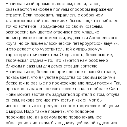
Национальный орнамент, костюм, песня, танец
оказываются наиболее прямым способом выражения
страсти. Если проводить параллель с собранием
«Царскосельской коллекции», я бы сказал, что наиболее
точно эстетике Параджанова со своим красным,
экспрессивным цветом отвечают его младшие
ленинградские современники, художники Арефьевского
круга, но он лишен классической петербургской выучки,
и это делает его чувствительней к «взрывному»
характеру этнических тем. Открытость, бескорыстие,
творческая отдача – то, что кажется нам особенно
близким и важным для демонстрации зрителю.
Национальное, бездонно проявленное в нашей стране,
показывает, что в чувстве родства со своими корнями
бесконечно разные по происхождению люди похожи. Так,
правдиво выраженное кавказское начало в образе Саят-
Новы может заставить задуматься зрителя о том, откуда
он сам, какова его идентичность и как он мог бы
использовать этот ресурс в своем творческом общении
с миром. Надо также помнить, что подобное
переживание, а на самом деле первоначальное
обращение к истокам, было движущей силой художника