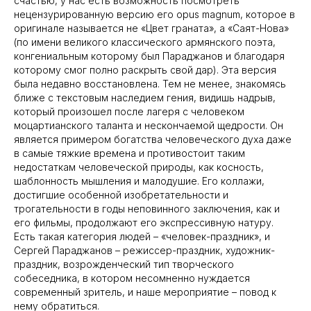
счастью, у нас есть возможность посмотреть
нецензурированную версию его opus magnum, которое в
оригинале называется не «Цвет граната», а «Саят-Нова»
(по имени великого классического армянского поэта,
конгениальным которому был Параджанов и благодаря
которому смог полно раскрыть свой дар). Эта версия
была недавно восстановлена. Тем не менее, знакомясь
ближе с текстовым наследием гения, видишь надрыв,
который произошел после лагеря с человеком
моцартианского таланта и нескончаемой щедрости. Он
является примером богатства человеческого духа даже
в самые тяжкие времена и противостоит таким
недостаткам человеческой природы, как косность,
шаблонность мышления и малодушие. Его коллажи,
достигшие особенной изобретательности и
трогательности в годы неповинного заключения, как и
его фильмы, продолжают его экспрессивную натуру.
Есть такая категория людей – «человек-праздник», и
Сергей Параджанов – режиссер-праздник, художник-
праздник, возрожденческий тип творческого
собеседника, в котором несомненно нуждается
современный зритель, и наше мероприятие – повод к
нему обратиться.