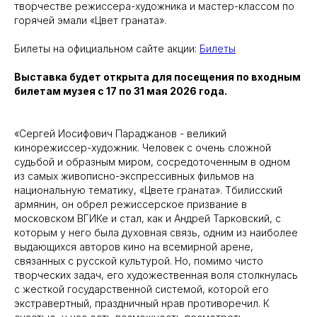
творчестве режиссера-художника и мастер-классом по
горячей эмали «Цвет граната».
Билеты на официальном сайте акции:
Билеты
Выставка будет открыта для посещения по входным
билетам музея с 17 по 31 мая 2026 года.
«Сергей Иосифович Параджанов - великий
кинорежиссер-художник. Человек с очень сложной
судьбой и образным миром, сосредоточенным в одном
из самых живописно-экспрессивных фильмов на
национальную тематику, «Цвете граната». Тбилисский
армянин, он обрел режиссерское призвание в
московском ВГИКе и стал, как и Андрей Тарковский, с
которым у него была духовная связь, одним из наиболее
выдающихся авторов кино на всемирной арене,
связанных с русской культурой. Но, помимо чисто
творческих задач, его художественная воля столкнулась
с жесткой государственной системой, которой его
экстравертный, праздничный нрав противоречил. К