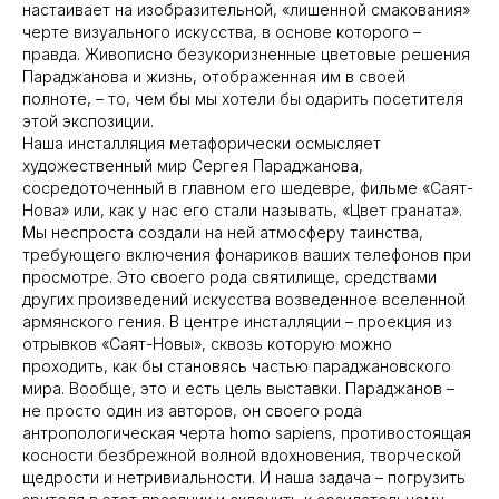
настаивает на изобразительной, «лишенной смакования»
черте визуального искусства, в основе которого –
правда. Живописно безукоризненные цветовые решения
Параджанова и жизнь, отображенная им в своей
полноте, – то, чем бы мы хотели бы одарить посетителя
этой экспозиции.
Наша инсталляция метафорически осмысляет
художественный мир Сергея Параджанова,
сосредоточенный в главном его шедевре, фильме «Саят-
Музей
Информация
Нова» или, как у нас его стали называть, «Цвет граната».
Мы неспроста создали на ней атмосферу таинства,
Выставки
Посетителю
требующего включения фонариков ваших телефонов при
Новости
COVID - 19
просмотре. Это своего рода святилище, средствами
других произведений искусства возведенное вселенной
Коллекция
Доступность
армянского гения. В центре инсталляции – проекция из
отрывков «Саят-Новы», сквозь которую можно
проходить, как бы становясь частью параджановского
Организация
Соц. сети
мира. Вообще, это и есть цель выставки. Параджанов –
не просто один из авторов, он своего рода
Контакты
Вконтакте
антропологическая черта homo sapiens, противостоящая
косности безбрежной волной вдохновения, творческой
Структура
Youtube
щедрости и нетривиальности. И наша задача – погрузить
Документы
Telegram