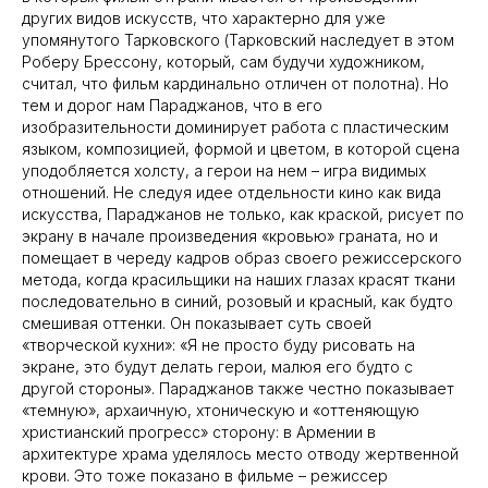
других видов искусств, что характерно для уже
упомянутого Тарковского (Тарковский наследует в этом
Роберу Брессону, который, сам будучи художником,
считал, что фильм кардинально отличен от полотна). Но
тем и дорог нам Параджанов, что в его
изобразительности доминирует работа с пластическим
языком, композицией, формой и цветом, в которой сцена
уподобляется холсту, а герои на нем – игра видимых
отношений. Не следуя идее отдельности кино как вида
искусства, Параджанов не только, как краской, рисует по
экрану в начале произведения «кровью» граната, но и
помещает в череду кадров образ своего режиссерского
метода, когда красильщики на наших глазах красят ткани
последовательно в синий, розовый и красный, как будто
смешивая оттенки. Он показывает суть своей
«творческой кухни»: «Я не просто буду рисовать на
экране, это будут делать герои, малюя его будто с
другой стороны». Параджанов также честно показывает
«темную», архаичную, хтоническую и «оттеняющую
христианский прогресс» сторону: в Армении в
архитектуре храма уделялось место отводу жертвенной
крови. Это тоже показано в фильме – режиссер