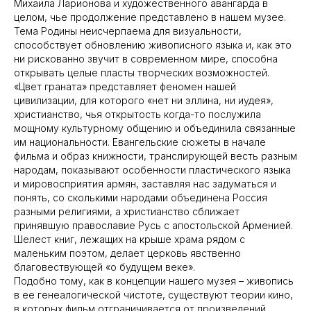
Михаила Ларионова и художественного авангарда в
целом, чье продолжение представлено в нашем музее.
Тема Родины неисчерпаема для визуальности,
способствует обновлению живописного языка и, как это
ни рискованно звучит в современном мире, способна
открывать целые пласты творческих возможностей.
«Цвет граната» представляет феномен нашей
цивилизации, для которого «нет ни эллина, ни иудея»,
христианство, чья открытость когда-то послужила
мощному культурному общению и объединила связанные
им национальности. Евангельские сюжеты в начале
фильма и образ книжности, транслирующей весть разным
народам, показывают особенности пластического языка
и мировосприятия армян, заставляя нас задуматься и
понять, со сколькими народами объединена Россия
разными религиями, а христианство сближает
принявшую православие Русь с апостольской Арменией.
Шелест книг, лежащих на крыше храма рядом с
маленьким поэтом, делает церковь явственно
благовествующей «о будущем веке».
Подобно тому, как в концепции нашего музея – живопись
в ее генеалогической чистоте, существуют теории кино,
в которых фильм отграничивается от произведений